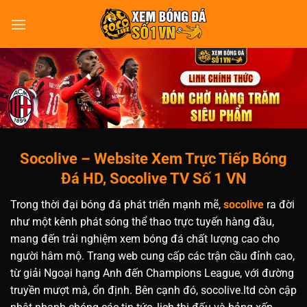
Bỏ
qua
nội
dung
Socolive – Website Xem Trực Tiếp Bóng
Đá HD, Socolive TV Số 1 VN
Trong thời đại bóng đá phát triển mạnh mẽ,
socolive
ra đời
như một kênh phát sóng thể thao trực tuyến hàng đầu,
mang đến trải nghiệm xem bóng đá chất lượng cao cho
người hâm mộ. Trang web cung cấp các trận cầu đỉnh cao,
từ giải Ngoại hạng Anh đến Champions League, với đường
truyền mượt mà, ổn định. Bên cạnh đó, socolive.ltd còn cập