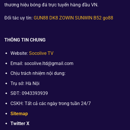
thương hiệu bóng đá trực tuyến hàng đầu VN.
Đối tác uy tín:
GUN88
DK8
ZOWIN
SUNWIN
B52
go88
THÔNG TIN CHUNG
Website:
Socolive TV
Email:
socolive.ltd@gmail.com
Chịu trách nhiệm nội dung:
Trụ sở: Hà Nội
SĐT: 0943393939
CSKH: Tất cả các ngày trong tuần 24/7
Sitemap
Twitter X