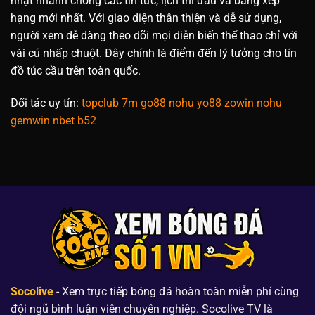
nhật nhanh chóng các tin tức, lịch thi đấu và bảng xếp
hạng mới nhất. Với giao diện thân thiện và dễ sử dụng,
người xem dễ dàng theo dõi mọi diễn biến thể thao chỉ với
vài cú nhấp chuột. Đây chính là điểm đến lý tưởng cho tín
đồ túc cầu trên toàn quốc.
Đối tác uy tín:
topclub
7m
go88
nohu
yo88
zowin
nohu
gemwin
nbet
b52
Socolive
- Xem trực tiếp bóng đá hoàn toàn miễn phí cùng
đội ngũ bình luận viên chuyên nghiệp. Socolive TV là